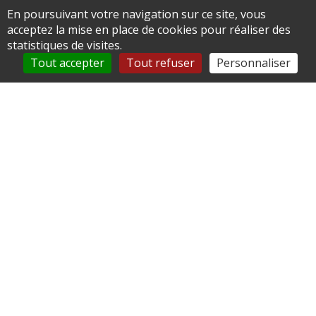
En poursuivant votre navigation sur ce site, vous
Mairie de LE VAUROUX
acceptez la mise en place de cookies pour réaliser des
statistiques de visites.
65 Grande Rue
Tout accepter
Tout refuser
Personnaliser
60390 LE VAUROUX
03 44 81 42 58
Accéder au formulaire de contact
Horaires
Lundi : 13h à 19h 00
Mardi : Fermé
Mercredi : Fermé
Jeudi : 15h à 17h
Vendredi : Fermé