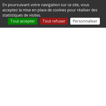
En poursuivant votre navigation sur ce site, vous
Mairie de LE VAUROUX
acceptez la mise en place de cookies pour réaliser des
statistiques de visites.
65 Grande Rue
Tout accepter
Tout refuser
Personnaliser
60390 LE VAUROUX
03 44 81 42 58
Accéder au formulaire de contact
Horaires
Lundi : 13h à 19h 00
Mardi : Fermé
Mercredi : Fermé
Jeudi : 15h à 17h
Vendredi : Fermé