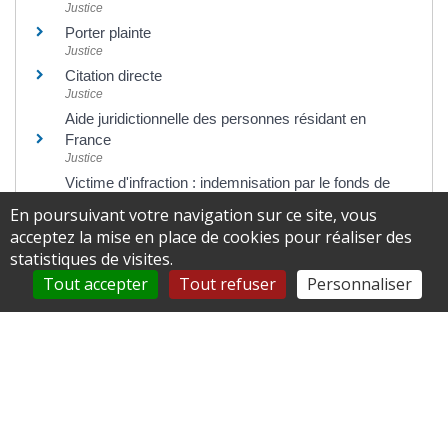
Justice
Porter plainte
Justice
Citation directe
Justice
Aide juridictionnelle des personnes résidant en
France
Justice
Victime d'infraction : indemnisation par le fonds de
garantie des victimes
En poursuivant votre navigation sur ce site, vous
Justice
acceptez la mise en place de cookies pour réaliser des
statistiques de visites.
Tout accepter
Tout refuser
Personnaliser
Pour en savoir plus
Le tribunal correctionnel
Ministère chargé de la justice
Le tribunal de police
Ministère chargé de la justice