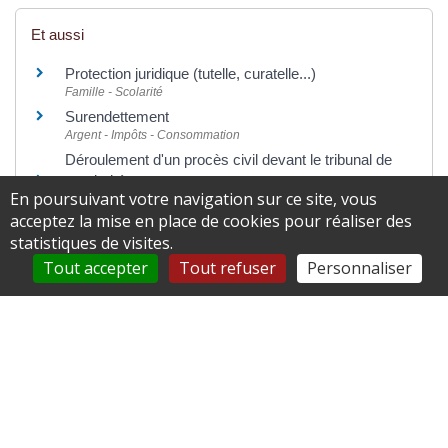
Et aussi
Protection juridique (tutelle, curatelle...)
Famille - Scolarité
Surendettement
Argent - Impôts - Consommation
Déroulement d'un procès civil devant le tribunal de
proximité
En poursuivant votre navigation sur ce site, vous
Justice
acceptez la mise en place de cookies pour réaliser des
Exécution d'une décision du juge civil
statistiques de visites.
Justice
Tout accepter
Tout refuser
Personnaliser
Pour en savoir plus
Le recouvrement amiable des créances
Institut national de la consommation (INC)